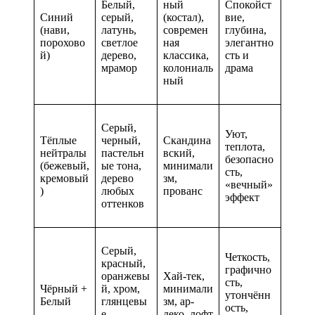
Белый,
ный
Спокойст
Синий
серый,
(костал),
вие,
(нави,
латунь,
современ
глубина,
порохово
светлое
ная
элегантно
й)
дерево,
классика,
сть и
мрамор
колониаль
драма
ный
Серый,
Уют,
Тёплые
черный,
Скандина
теплота,
нейтралы
пастельн
вский,
безопасно
(бежевый,
ые тона,
минимали
сть,
кремовый
дерево
зм,
«вечный»
)
любых
прованс
эффект
оттенков
Серый,
Четкость,
красный,
графично
оранжевы
Хай-тек,
сть,
Чёрный +
й, хром,
минимали
утончённ
Белый
глянцевы
зм, ар-
ость,
е
деко, лофт