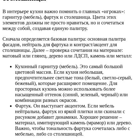
В интерьере кухни важно помнить о главных «игроках»:
гарнитур (мебель), фартук и столешница. Цвета этих
элементов должны не просто нравиться, но и сочетаться
между собой, создавая единую палитру.
Сначала определяется базовая палитра: основная палитра
фасадов, нейтраль для фартука и контраст/акцент для
столешницы. Далее – проверка сочетания на материале:
матовый или глянец, дерево или ЛДСП, камень или металл:
Кухонный гарнитур (мебель). Это самый большой
цветовой массив. Если кухня небольшая,
предпочтительнее светлые тона (белый, светло-серый,
бежевый), которые расширяют помещение. Для
просторных кухонь можно использовать более
насыщенный оттенок (синий, зеленый, черный) или
комбинации разных окрасов.
Фартук. Он выступает акцентом. Если мебель
нейтральна, фартук из яркой плитки или скинали с
рисунком добавит динамики. Хорошее решение –
материал, имитирующий камень (мрамор) или дерево.
Важно, чтобы тональность фартука сочеталась либо с
мебелью, либо со столешницей.