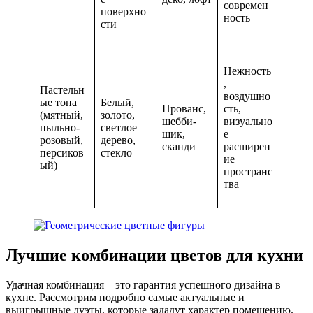
современ
поверхно
ность
сти
Нежность
,
Пастельн
воздушно
ые тона
Белый,
Прованс,
сть,
(мятный,
золото,
шебби-
визуально
пыльно-
светлое
шик,
е
розовый,
дерево,
сканди
расширен
персиков
стекло
ие
ый)
пространс
тва
Лучшие комбинации цветов для кухни
Удачная комбинация – это гарантия успешного дизайна в
кухне. Рассмотрим подробно самые актуальные и
выигрышные дуэты, которые зададут характер помещению.