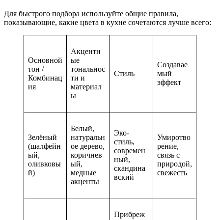
Для быстрого подбора используйте общие правила,
показывающие, какие цвета в кухне сочетаются лучше всего:
Акцентн
Основной
ые
Создавае
тон /
тональнос
Стиль
мый
Комбинац
ти и
эффект
ия
материал
ы
Белый,
Эко-
Зелёный
натуральн
Умиротво
стиль,
(шалфейн
ое дерево,
рение,
современ
ый,
коричнев
связь с
ный,
оливковы
ый,
природой,
скандина
й)
медные
свежесть
вский
акценты
Прибреж